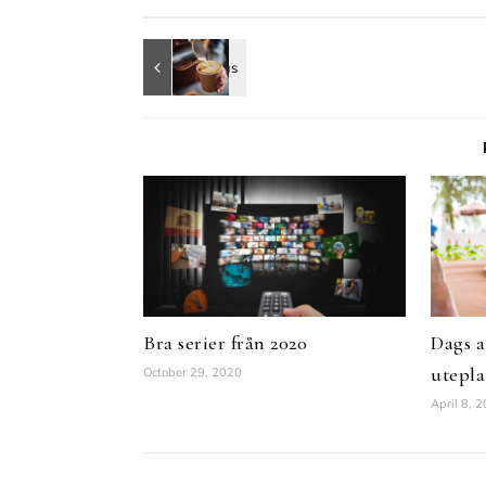
Bra serier från 2020
Dags a
utepla
October 29, 2020
April 8, 